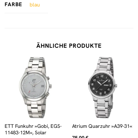
FARBE
blau
ÄHNLICHE PRODUKTE
ETT Funkuhr »Gobi, EGS-
Atrium Quarzuhr »A39-31«
11483-12M«, Solar
75,00
€