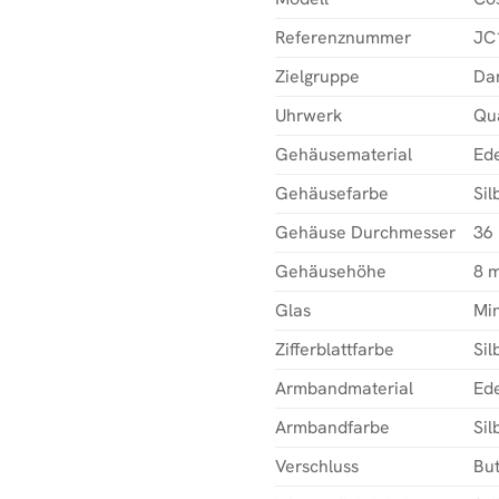
Referenznummer
JC
Zielgruppe
Da
Uhrwerk
Qu
Gehäusematerial
Ede
Gehäusefarbe
Sil
Gehäuse Durchmesser
36
Gehäusehöhe
8 
Glas
Min
Zifferblattfarbe
Sil
Armbandmaterial
Ede
Armbandfarbe
Sil
Verschluss
But