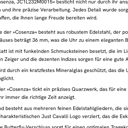
osenza, JC1L232M0015« besticht nicht nur durch ihr an
 und ihre präzise Verarbeitung. Jedes Detail wurde sorg
ffen, die Ihnen lange Freude bereiten wird.
der »Cosenza« besteht aus robustem Edelstahl, der pol
uses beträgt 36 mm, was die Uhr zu einem eleganten Be
latt ist mit funkelnden Schmucksteinen besetzt, die im Li
nen Zeiger und die dezenten Indizes sorgen für eine gute A
ird durch ein kratzfestes Mineralglas geschützt, das di
glicht.
er »Cosenza« tickt ein präzises Quarzwerk, das für eine
hr immer die richtige Zeit anzeigt.
 besteht aus mehreren feinen Edelstahlgliedern, die s
arakteristischen Just Cavalli Logo verziert, das die Exkl
e Butterfly-Verschluss sorgt für einen optimalen Tragek