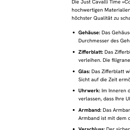
Die Just Cavalli Time »C
hochwertigen Materialien
höchster Qualität zu scha
Gehäuse:
Das Gehäuse 
Durchmesser des Gehä
Zifferblatt:
Das Zifferb
verleihen. Die filigra
Glas:
Das Zifferblatt w
Sicht auf die Zeit ermö
Uhrwerk:
Im Inneren d
verlassen, dass Ihre U
Armband:
Das Armband
Armband ist mit dem ch
Verschluss:
Der sicher