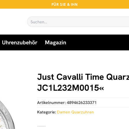
FÜR SIE & IHN
Suchen
nach:
Uhrenzubehör
Magazin
Just Cavalli Time Quar
JC1L232M0015«
Artikelnummer:
4894626233371
Kategorie:
Damen Quarzuhren