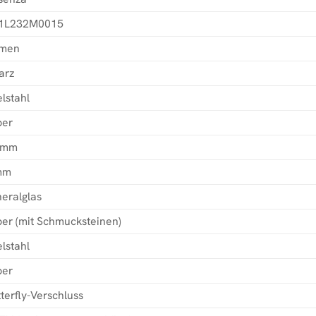
1L232M0015
men
arz
lstahl
ber
 mm
mm
eralglas
ber (mit Schmucksteinen)
lstahl
ber
terfly-Verschluss