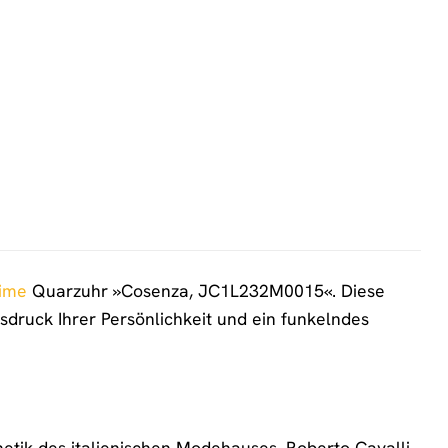
Time
Quarzuhr »Cosenza, JC1L232M0015«. Diese
usdruck Ihrer Persönlichkeit und ein funkelndes
tik des italienischen Modehauses. Roberto Cavalli,