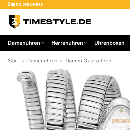
Zum
ÜBER 5.000 UHREN
Inhalt
springen
Damenuhren
Herrenuhren
Uhrenboxen
Start
»
Damenuhren
»
Damen Quarzuhren