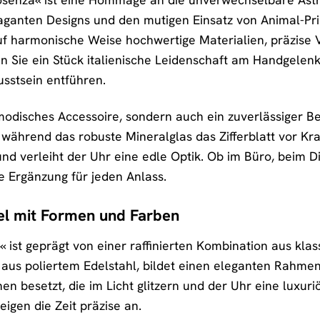
aganten Designs und den mutigen Einsatz von Animal-Prin
auf harmonische Weise hochwertige Materialien, präzise 
en Sie ein Stück italienische Leidenschaft am Handgelenk
usstsein entführen.
 modisches Accessoire, sondern auch ein zuverlässiger Be
 während das robuste Mineralglas das Zifferblatt vor Kr
und verleiht der Uhr eine edle Optik. Ob im Büro, beim D
e Ergänzung für jeden Anlass.
iel mit Formen und Farben
 ist geprägt von einer raffinierten Kombination aus k
aus poliertem Edelstahl, bildet einen eleganten Rahmen f
 besetzt, die im Licht glitzern und der Uhr eine luxuriös
eigen die Zeit präzise an.