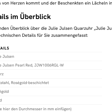
s von Herzen kommt und der Beschenkten ein Lächeln in
ils im Überblick
den Überblick über die Julie Julsen Quarzuhr „Julie 
technischen Details für Sie zusammengefasst:
AILS
e Julsen
ie Julsen Pearl Red, JJW1006RGL-W
rz
stahl, Roségold-beschichtet
égold
d
tte hier den Durchmesser in mm einfügen)