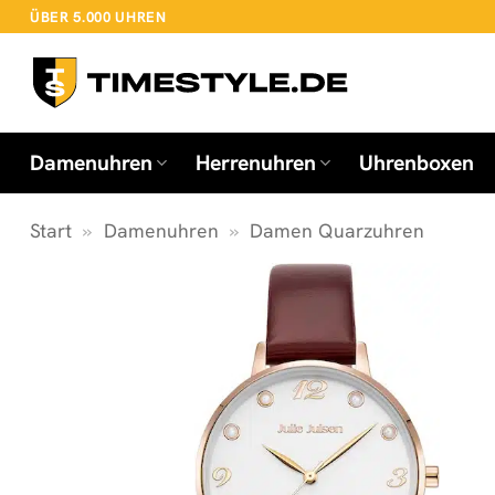
Zum
ÜBER 5.000 UHREN
Inhalt
springen
Damenuhren
Herrenuhren
Uhrenboxen
Start
»
Damenuhren
»
Damen Quarzuhren