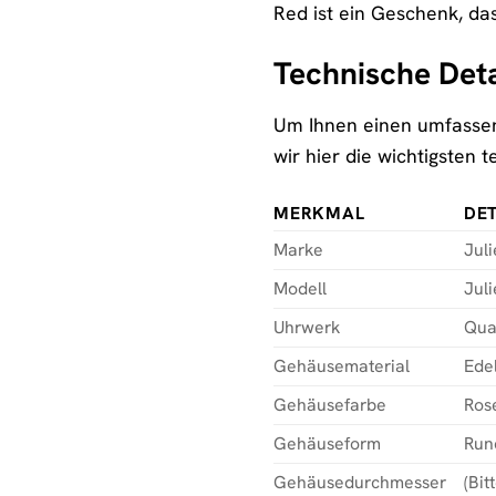
Red ist ein Geschenk, da
Technische Deta
Um Ihnen einen umfassen
wir hier die wichtigsten 
MERKMAL
DET
Marke
Juli
Modell
Jul
Uhrwerk
Qua
Gehäusematerial
Edel
Gehäusefarbe
Ros
Gehäuseform
Run
Gehäusedurchmesser
(Bi