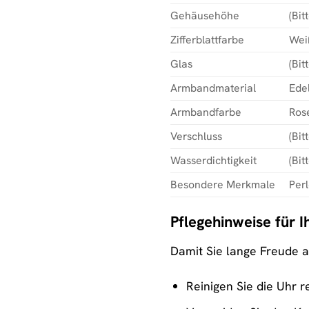
Gehäusehöhe
(Bit
Zifferblattfarbe
Wei
Glas
(Bit
Armbandmaterial
Edel
Armbandfarbe
Ros
Verschluss
(Bit
Wasserdichtigkeit
(Bit
Besondere Merkmale
Perl
Pflegehinweise für I
Damit Sie lange Freude a
Reinigen Sie die Uhr 