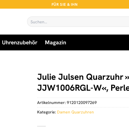
FÜR SIE & IHN
Suchen
nach:
Uhrenzubehör
Magazin
Julie Julsen Quarzuhr »
JJW1006RGL-W«, Perl
Artikelnummer:
9120120097269
Kategorie:
Damen Quarzuhren