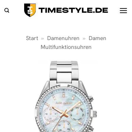
Zum
Inhalt
springen
Start
»
Damenuhren
»
Damen
Multifunktionsuhren