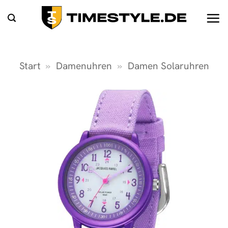
Zum
Inhalt
springen
Start
»
Damenuhren
»
Damen Solaruhren