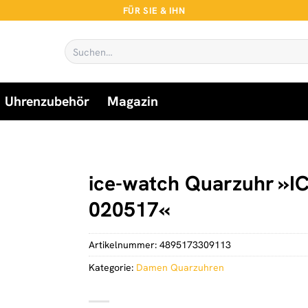
FÜR SIE & IHN
Suchen
nach:
Uhrenzubehör
Magazin
ice-watch Quarzuhr »IC
020517«
Artikelnummer:
4895173309113
Kategorie:
Damen Quarzuhren