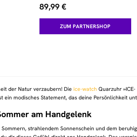
89,99
€
ZUM PARTNERSHOP
eit der Natur verzaubern! Die
ice-watch
Quarzuhr »ICE- 
ist ein modisches Statement, das deine Persönlichkeit unt
 Sommer am Handgelenk
 Sommern, strahlendem Sonnenschein und dem beruhige
 du dir dieses Gefühl direkt ans Handgelenk. Das verspie