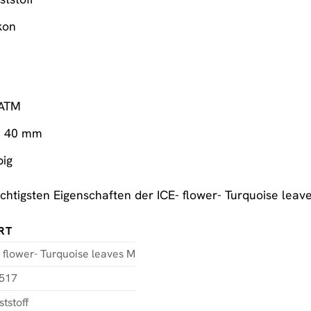
kon
 ATM
: 40 mm
big
wichtigsten Eigenschaften der ICE- flower- Turquoise lea
RT
 flower- Turquoise leaves M
517
tstoff