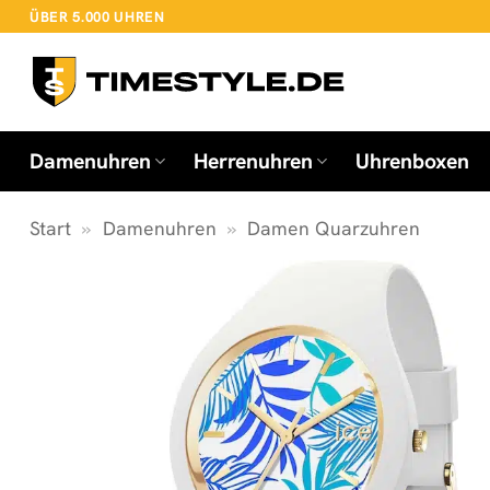
Zum
ÜBER 5.000 UHREN
Inhalt
springen
Damenuhren
Herrenuhren
Uhrenboxen
Start
»
Damenuhren
»
Damen Quarzuhren