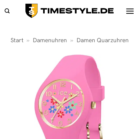
Zum
Inhalt
springen
Start
»
Damenuhren
»
Damen Quarzuhren