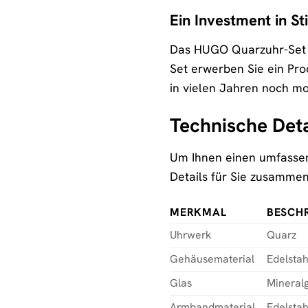
Ein Investment in St
Das HUGO Quarzuhr-Set »1
Set erwerben Sie ein Pro
in vielen Jahren noch m
Technische Det
Um Ihnen einen umfassen
Details für Sie zusammen
MERKMAL
BESCH
Uhrwerk
Quarz
Gehäusematerial
Edelstah
Glas
Mineralg
Armbandmaterial
Edelstah