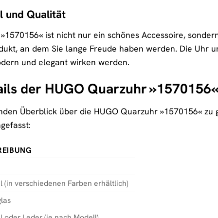
il und Qualität
570156« ist nicht nur ein schönes Accessoire, sondern a
dukt, an dem Sie lange Freude haben werden. Die Uhr und
odern und elegant wirken werden.
ails der HUGO Quarzuhr »1570156
den Überblick über die HUGO Quarzuhr »1570156« zu geb
gefasst:
REIBUNG
l (in verschiedenen Farben erhältlich)
las
l oder Leder (je nach Modell)