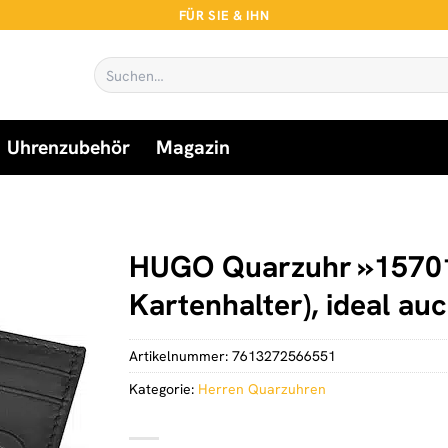
FÜR SIE & IHN
Suchen
nach:
Uhrenzubehör
Magazin
HUGO Quarzuhr »1570156
Kartenhalter), ideal au
Artikelnummer:
7613272566551
Kategorie:
Herren Quarzuhren