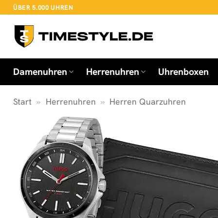
Zum
ÜBER 5.000 UHREN
Inhalt
springen
Damenuhren
Herrenuhren
Uhrenboxen
Start
»
Herrenuhren
»
Herren Quarzuhren