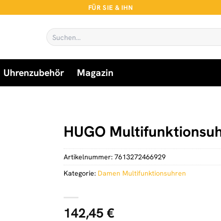
FÜR SIE & IHN
Suchen
nach:
Uhrenzubehör
Magazin
n
HUGO Multifunktionsu
Artikelnummer:
7613272466929
Kategorie:
Damen Multifunktionsuhren
142,45
€