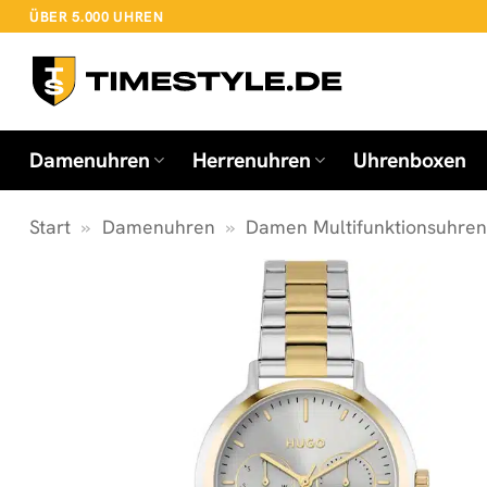
Zum
ÜBER 5.000 UHREN
Inhalt
springen
Damenuhren
Herrenuhren
Uhrenboxen
Start
»
Damenuhren
»
Damen Multifunktionsuhre