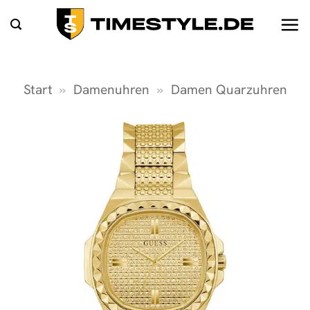
Zum
Inhalt
springen
Start
»
Damenuhren
»
Damen Quarzuhren