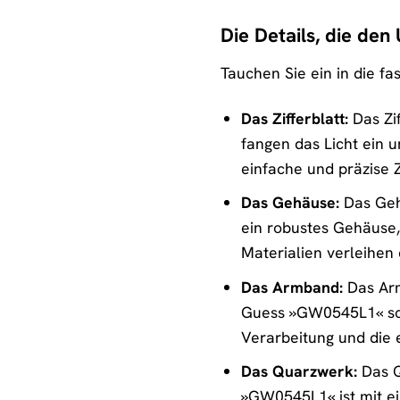
Die Details, die de
Tauchen Sie ein in die 
Das Zifferblatt:
Das Zif
fangen das Licht ein u
einfache und präzise Z
Das Gehäuse:
Das Geh
ein robustes Gehäuse,
Materialien verleihen 
Das Armband:
Das Arm
Guess »GW0545L1« schm
Verarbeitung und die 
Das Quarzwerk:
Das Q
»GW0545L1« ist mit ei