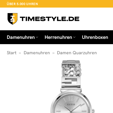
Zum
ÜBER 5.000 UHREN
Inhalt
springen
Damenuhren
Herrenuhren
Uhrenboxen
Start
»
Damenuhren
»
Damen Quarzuhren