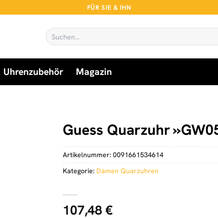
FÜR SIE & IHN
Suchen
nach:
Uhrenzubehör
Magazin
Guess Quarzuhr »GW0
Artikelnummer:
0091661534614
Kategorie:
Damen Quarzuhren
107,48
€