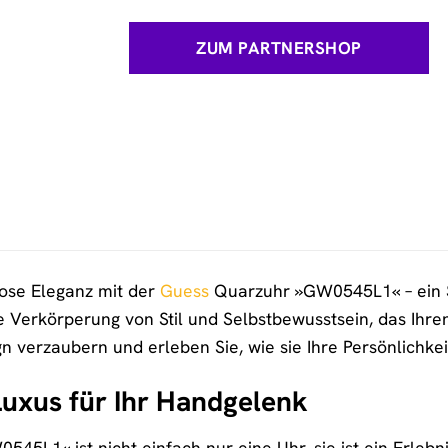
ZUM PARTNERSHOP
tlose Eleganz mit der
Guess
Quarzuhr »GW0545L1« – ein Sc
ne Verkörperung von Stil und Selbstbewusstsein, das Ihre
 verzaubern und erleben Sie, wie sie Ihre Persönlichkei
uxus für Ihr Handgelenk
5L1« ist nicht einfach nur eine Uhr, sie ist ein Erlebnis