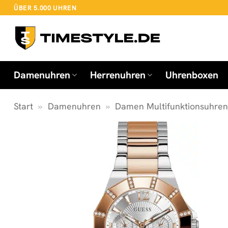
Zum
ÜBER 5.000 UHREN
Inhalt
springen
Damenuhren
Herrenuhren
Uhrenboxen
Start
»
Damenuhren
»
Damen Multifunktionsuhre