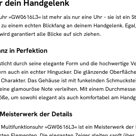
ür dein Handgelenk
uhr »GW0616L3« ist mehr als nur eine Uhr – sie ist ein 
zu einem echten Blickfang an deinem Handgelenk. Egal, 
 wird garantiert alle Blicke auf sich ziehen.
nz in Perfektion
icht durch seine elegante Form und die hochwertige Vera
dern auch ein echter Hingucker. Die glänzende Oberfläch
n Charakter. Das Gehäuse ist mit funkelnden Schmuckstei
r eine glamouröse Note verleihen. Mit einem Durchmes
öße, um sowohl elegant als auch komfortabel am Handge
n Meisterwerk der Details
 Multifunktionsuhr »GW0616L3« ist ein Meisterwerk der Det
rten Elementen. Die eleganten Zeiger gleiten sanft über 