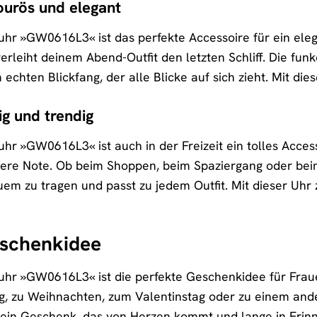
ourös und elegant
uhr »GW0616L3« ist das perfekte Accessoire für ein eleg
erleiht deinem Abend-Outfit den letzten Schliff. Die fu
chten Blickfang, der alle Blicke auf sich zieht. Mit die
sig und trendig
hr »GW0616L3« ist auch in der Freizeit ein tolles Accesso
re Note. Ob beim Shoppen, beim Spaziergang oder beim 
quem zu tragen und passt zu jedem Outfit. Mit dieser Uhr 
eschenkidee
uhr »GW0616L3« ist die perfekte Geschenkidee für Frauen,
g, zu Weihnachten, zum Valentinstag oder zu einem and
st ein Geschenk, das von Herzen kommt und lange in Erinn