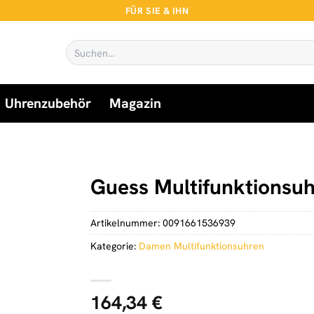
FÜR SIE & IHN
Suchen
nach:
Uhrenzubehör
Magazin
n
Guess Multifunktions
Artikelnummer:
0091661536939
Kategorie:
Damen Multifunktionsuhren
164,34
€