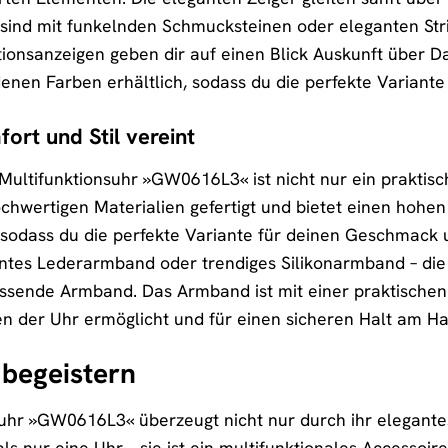
sind mit funkelnden Schmucksteinen oder eleganten Strich
tionsanzeigen geben dir auf einen Blick Auskunft über
iedenen Farben erhältlich, sodass du die perfekte Variant
rt und Stil vereint
ltifunktionsuhr »GW0616L3« ist nicht nur ein praktisch
hochwertigen Materialien gefertigt und bietet einen hoh
 sodass du die perfekte Variante für deinen Geschmack u
ntes Lederarmband oder trendiges Silikonarmband – die
sende Armband. Das Armband ist mit einer praktischen F
n der Uhr ermöglicht und für einen sicheren Halt am Ha
 begeistern
uhr »GW0616L3« überzeugt nicht nur durch ihr elegante
ls nur eine Uhr – sie ist ein multifunktionales Accessoire