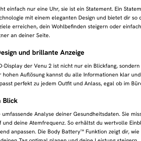
ht einfach nur eine Uhr, sie ist ein Statement. Ein Stat
hnologie mit einem eleganten Design und bietet dir so d
ziele erreichen, dein Wohlbefinden steigern oder einfac
tner an deiner Seite.
sign und brillante Anzeige
isplay der Venu 2 ist nicht nur ein Blickfang, sondern
r hohen Auflösung kannst du alle Informationen klar und 
asst perfekt zu jedem Outfit und Anlass, egal ob im Büro
 Blick
ne umfassende Analyse deiner Gesundheitsdaten. Sie miss
af und deine Atemfrequenz. So erhältst du wertvolle Ein
d anpassen. Die Body Battery™ Funktion zeigt dir, wie v
 deinen Tag optimal planen und deine Leistung steigern.