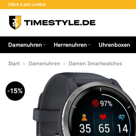
Zum
ÜBER 5.000 UHREN
Inhalt
springen
Damenuhren
Herrenuhren
Uhrenboxen
Start
»
Damenuhren
»
Damen Smartwatches
-15%