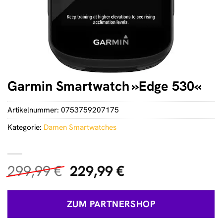
Garmin Smartwatch »Edge 530«
Artikelnummer:
0753759207175
Kategorie:
Damen Smartwatches
Ursprünglicher
Aktueller
299,99
€
229,99
€
Preis
Preis
war:
ist:
ZUM PARTNERSHOP
299,99 €
229,99 €.