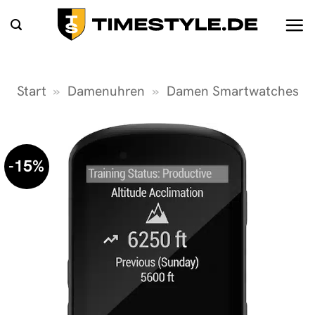
Zum
Inhalt
springen
Start
»
Damenuhren
»
Damen Smartwatches
-15%