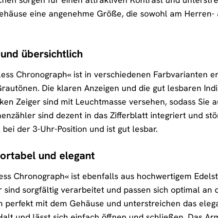
Gehäuse eine angenehme Größe, die sowohl am Herren-
 und übersichtlich
eless Chronograph« ist in verschiedenen Farbvarianten e
autönen. Die klaren Anzeigen und die gut lesbaren Indi
nken Zeiger sind mit Leuchtmasse versehen, sodass Sie a
nzähler sind dezent in das Zifferblatt integriert und s
 bei der 3-Uhr-Position und ist gut lesbar.
rtabel und elegant
s Chronograph« ist ebenfalls aus hochwertigem Edelsta
r sind sorgfältig verarbeitet und passen sich optimal an
perfekt mit dem Gehäuse und unterstreichen das elegan
 Halt und lässt sich einfach öffnen und schließen. Das A