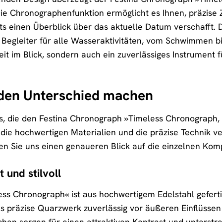
 Die Chronographenfunktion ermöglicht es Ihnen, präzis
s einen Überblick über das aktuelle Datum verschafft. D
n Begleiter für alle Wasseraktivitäten, vom Schwimmen 
eit im Blick, sondern auch ein zuverlässiges Instrument fü
e den Unterschied machen
ails, die den Festina Chronograph »Timeless Chronograp
, die hochwertigen Materialien und die präzise Technik v
en Sie uns einen genaueren Blick auf die einzelnen Ko
 und stilvoll
s Chronograph« ist aus hochwertigem Edelstahl gefertig
as präzise Quarzwerk zuverlässig vor äußeren Einflüssen 
hen sorgen für einen attraktiven Kontrast und unterst