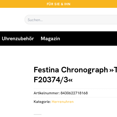
FÜR SIE & IHN
Suchen
nach:
Uhrenzubehör
Magazin
Festina Chronograph »
F20374/3«
Artikelnummer:
8430622718168
Kategorie:
Herrenuhren