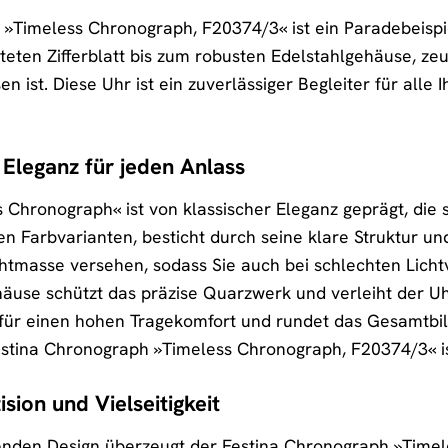
»Timeless Chronograph, F20374/3« ist ein Paradebeispie
lteten Zifferblatt bis zum robusten Edelstahlgehäuse, z
n ist. Diese Uhr ist ein zuverlässiger Begleiter für alle 
 Eleganz für jeden Anlass
Chronograph« ist von klassischer Eleganz geprägt, die sic
en Farbvarianten, besticht durch seine klare Struktur un
chtmasse versehen, sodass Sie auch bei schlechten Licht
äuse schützt das präzise Quarzwerk und verleiht der Uh
gt für einen hohen Tragekomfort und rundet das Gesamtbi
Festina Chronograph »Timeless Chronograph, F20374/3« is
sion und Vielseitigkeit
den Design überzeugt der Festina Chronograph »Timel