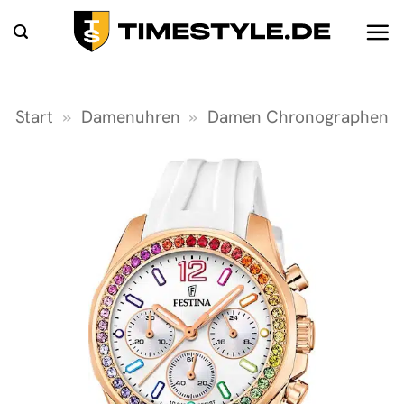
Zum
Inhalt
springen
Start
»
Damenuhren
»
Damen Chronographen