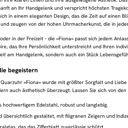
sanft an Ihr Handgelenk und verspricht höchsten Tragekom
sich in einem eleganten Design, das die Zeit auf einen Bli
tt und zeugen von der hohen Uhrmacherkunst, die in jede
der in der Freizeit – die »Fiona« passt sich jedem Anlas
soire, das Ihre Persönlichkeit unterstreicht und Ihren indi
 Zeit am Handgelenk, sondern auch ein Stück Lebensgefüh
die begeistern
Quarzuhr »Fiona« wurde mit größter Sorgfalt und Liebe zu
dern auch ästhetisch überzeugt. Lassen Sie sich von den 
s hochwertigem Edelstahl, robust und langlebig.
übersichtlich gestaltet, mit filigranen Zeigern und Indiz
alglas, das das Zifferblatt zuverlässig schützt.