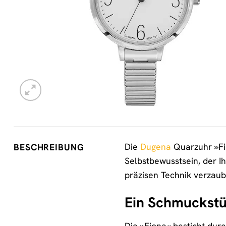
Die
Dugena
Quarzuhr »Fio
BESCHREIBUNG
Selbstbewusstsein, der I
präzisen Technik verzaub
Ein Schmuckstü
Die »Fiona« besticht dur