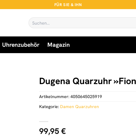
FÜR SIE & IHN
Suchen
nach:
Uhrenzubehör
Magazin
Dugena Quarzuhr »Fion
Artikelnummer:
4050645025919
Kategorie:
Damen Quarzuhren
99,95
€