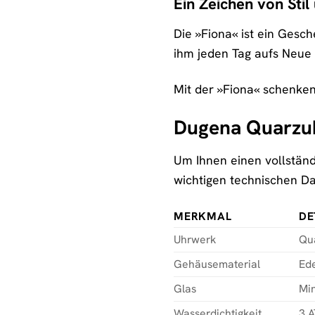
Ein Zeichen von Sti
Die »Fiona« ist ein Gesc
ihm jeden Tag aufs Neue 
Mit der »Fiona« schenken
Dugena Quarzuh
Um Ihnen einen vollständ
wichtigen technischen D
MERKMAL
DE
Uhrwerk
Qu
Gehäusematerial
Ede
Glas
Min
Wasserdichtigkeit
3 A