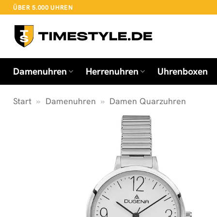
Zum
ÜBER 5.000 UHREN
Inhalt
springen
Damenuhren
Herrenuhren
Uhrenboxen
Start
»
Damenuhren
»
Damen Quarzuhren