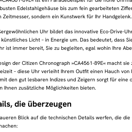
usten Edelstahlgehäuse bis zum fein gearbeiteten Zifferb
in Zeitmesser, sondern ein Kunstwerk für Ihr Handgelenk.
ergewöhnlichen Uhr bildet das innovative Eco-Drive-Uhr
 künstliches Licht – in Energie um. Das bedeutet, dass S
 ist immer bereit, Sie zu begleiten, egal wohin Ihre Abe
esign der Citizen Chronograph »CA4561-89E« macht sie z
eizeit – diese Uhr verleiht Ihrem Outfit einen Hauch von R
mit den gut lesbaren Indizes und Zeigern sorgt für eine
Ihnen zusätzliche Möglichkeiten bieten.
ils, die überzeugen
aueren Blick auf die technischen Details werfen, die d
machen: