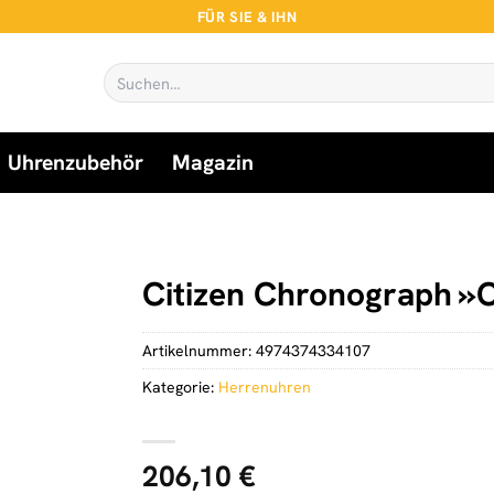
FÜR SIE & IHN
Suchen
nach:
Uhrenzubehör
Magazin
Citizen Chronograph »
Artikelnummer:
4974374334107
Kategorie:
Herrenuhren
206,10
€