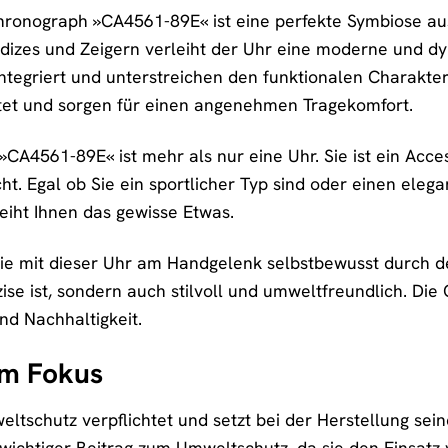
hronograph »CA4561-89E« ist eine perfekte Symbiose aus 
Indizes und Zeigern verleiht der Uhr eine moderne und 
t integriert und unterstreichen den funktionalen Charak
itet und sorgen für einen angenehmen Tragekomfort.
CA4561-89E« ist mehr als nur eine Uhr. Sie ist ein Access
cht. Egal ob Sie ein sportlicher Typ sind oder einen ele
eiht Ihnen das gewisse Etwas.
e Sie mit dieser Uhr am Handgelenk selbstbewusst durch d
zise ist, sondern auch stilvoll und umweltfreundlich. D
und Nachhaltigkeit.
im Fokus
eltschutz verpflichtet und setzt bei der Herstellung sei
 wichtiger Beitrag zum Umweltschutz, da sie den Einsatz