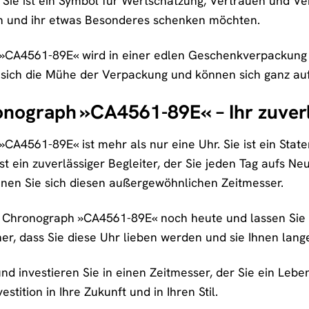
r. Sie ist ein Symbol für Wertschätzung, Vertrauen und V
en und ihr etwas Besonderes schenken möchten.
»CA4561-89E« wird in einer edlen Geschenkverpackung ge
 sich die Mühe der Verpackung und können sich ganz auf
onograph »CA4561-89E« – Ihr zuverl
CA4561-89E« ist mehr als nur eine Uhr. Sie ist ein State
t ein zuverlässiger Begleiter, der Sie jeden Tag aufs Neu
en Sie sich diesen außergewöhnlichen Zeitmesser.
en Chronograph »CA4561-89E« noch heute und lassen Sie 
her, dass Sie diese Uhr lieben werden und sie Ihnen lang
nd investieren Sie in einen Zeitmesser, der Sie ein Lebe
stition in Ihre Zukunft und in Ihren Stil.