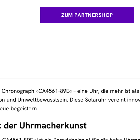
ZUM PARTNERSHOP
Chronograph »CA4561-89E« – eine Uhr, die mehr ist als n
sion und Umweltbewusstsein. Diese Solaruhr vereint inn
Neue begeistern.
k der Uhrmacherkunst
»CA4561-89E« ist ein Paradebeispiel für die hohe Uhrmac