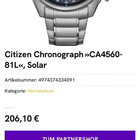
Citizen Chronograph »CA4560-
81L«, Solar
Artikelnummer:
4974374334091
Kategorie:
Herrenuhren
206,10
€
ZUM PARTNERSHOP