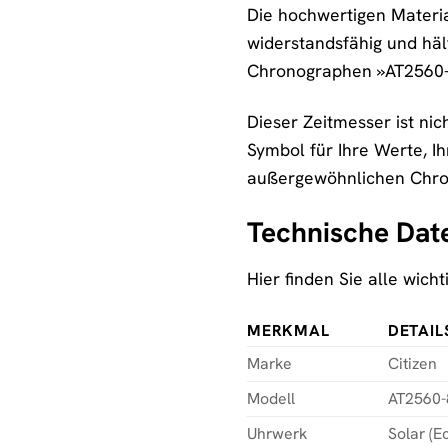
Die hochwertigen Materia
widerstandsfähig und häl
Chronographen »AT2560-84
Dieser Zeitmesser ist nic
Symbol für Ihre Werte, I
außergewöhnlichen Chron
Technische Dat
Hier finden Sie alle wic
MERKMAL
DETAIL
Marke
Citizen
Modell
AT2560
Uhrwerk
Solar (E