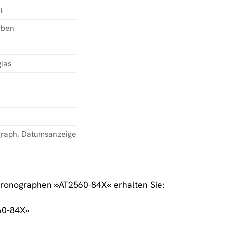
l
rben
las
raph, Datumsanzeige
hronographen »AT2560-84X« erhalten Sie:
60-84X«