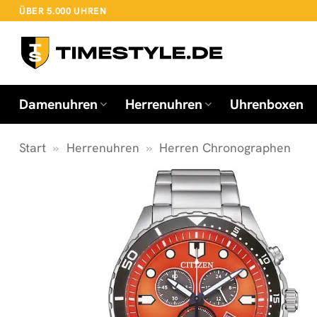
Zum
ÜBER 5.000 UHREN
Inhalt
springen
Damenuhren
Herrenuhren
Uhrenboxen
Start
»
Herrenuhren
»
Herren Chronographen