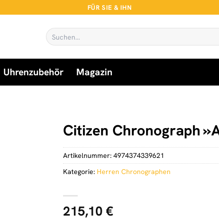
FÜR SIE & IHN
Suchen
nach:
Uhrenzubehör
Magazin
Citizen Chronograph »
Artikelnummer:
4974374339621
Kategorie:
Herren Chronographen
215,10
€