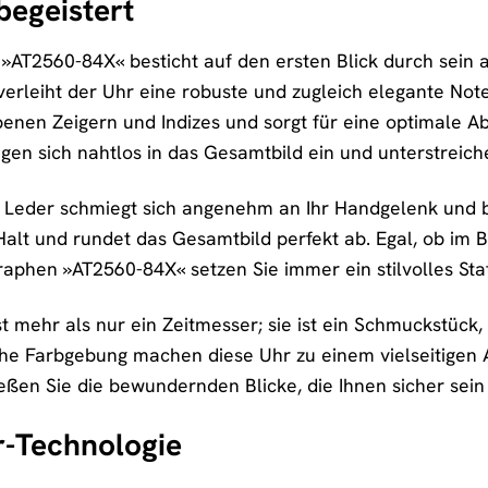
begeistert
 »AT2560-84X« besticht auf den ersten Blick durch sein
erleiht der Uhr eine robuste und zugleich elegante Note
benen Zeigern und Indizes und sorgt für eine optimale Abl
n sich nahtlos in das Gesamtbild ein und unterstreiche
Leder schmiegt sich angenehm an Ihr Handgelenk und bi
Halt und rundet das Gesamtbild perfekt ab. Egal, ob im B
aphen »AT2560-84X« setzen Sie immer ein stilvolles St
t mehr als nur ein Zeitmesser; sie ist ein Schmuckstück, d
he Farbgebung machen diese Uhr zu einem vielseitigen A
ießen Sie die bewundernden Blicke, die Ihnen sicher sei
r-Technologie