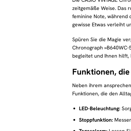
zeitgemäße Weise. Das r
feminine Note, während da
gewisse Etwas verleiht u
Spüren Sie die Magie ver
Chronograph »B640WC-5AEF
begleitet und Ihnen hilft,
Funktionen, die
Neben ihrem ansprechend
Funktionen, die den Allta
LED-Beleuchtung:
Sorg
Stoppfunktion:
Messen 
Tagesalarm:
Lassen Sie