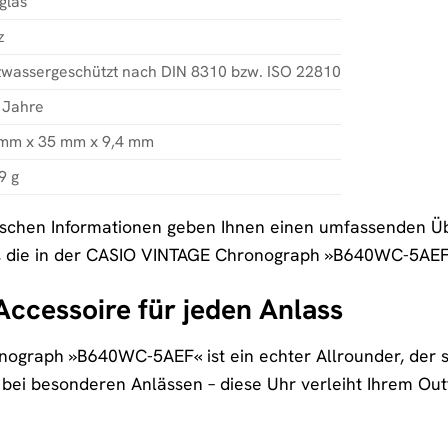
glas
z
zwassergeschützt nach DIN 8310 bzw. ISO 22810
 Jahre
 mm x 35 mm x 9,4 mm
9 g
nischen Informationen geben Ihnen einen umfassenden Üb
e, die in der CASIO VINTAGE Chronograph »B640WC-5AEF«
 Accessoire für jeden Anlass
graph »B640WC-5AEF« ist ein echter Allrounder, der sich
r bei besonderen Anlässen – diese Uhr verleiht Ihrem Outf