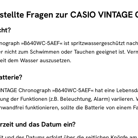
estellte Fragen zur CASIO VINTA
cht?
ograph »B640WC-5AEF« ist spritzwassergeschützt nach 
er nicht zum Schwimmen oder Tauchen geeignet ist. Verm
Zeit dem Wasser auszusetzen.
atterie?
VINTAGE Chronograph »B640WC-5AEF« hat eine Lebensdau
ung der Funktionen (z.B. Beleuchtung, Alarm) variieren.
nwandfrei funktionieren, sollte die Batterie von einem
hrzeit und das Datum ein?
it und des Datums erfolgt über die seitlichen Knöpfe am 