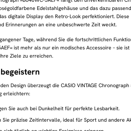
oségoldfarbene Edelstahlgehäuse und das dazu passend
s digitale Display den Retro-Look perfektioniert. Diese U
nd Erinnerungen an eine unbeschwerte Zeit weckt.
gangener Tage, während Sie die fortschrittlichen Funkt
« ist mehr als nur ein modisches Accessoire – sie ist e
 Ihre Ziele zu erreichen.
 begeistern
en Design überzeugt die CASIO VINTAGE Chronograph »
g erleichtern:
en Sie auch bei Dunkelheit für perfekte Lesbarkeit.
Sie präzise Zeitintervalle, ideal für Sport und andere Ak
 sich täglich an wichtige Ereignisse erinnern.