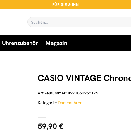
FÜR SIE & IHN
Suchen
nach:
Uhrenzubehör
Magazin
CASIO VINTAGE Chron
Artikelnummer:
4971850965176
Kategorie:
Damenuhren
59,90
€