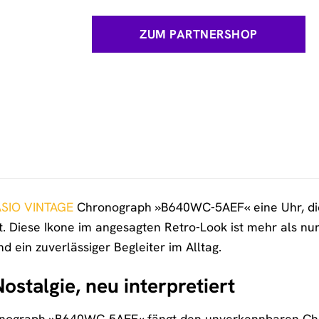
ZUM PARTNERSHOP
SIO VINTAGE
Chronograph »B640WC-5AEF« eine Uhr, die 
t. Diese Ikone im angesagten Retro-Look ist mehr als nur
und ein zuverlässiger Begleiter im Alltag.
ostalgie, neu interpretiert
ograph »B640WC-5AEF« fängt den unverkennbaren Charm