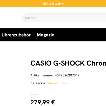
FÜR SIE & IHN
Suchen
nach:
Uhrenzubehör
Magazin
CASIO G-SHOCK Chron
Artikelnummer:
4549526297519
Kategorie:
Herrenuhren
279,99
€