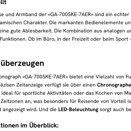
llt
e und Armband der »GA-700SKE-7AER« sind ein echter Hin
mischen Charakter. Die markanten Bedienelemente und da
ine gute Ablesbarkeit. Die Kombination aus analogen und
Funktionen. Ob im Büro, in der Freizeit oder beim Sport 
e überzeugen
ograph »GA-700SKE-7AER« bietet eine Vielzahl von Funk
äzisen Zeitanzeige verfügt sie über einen
Chronograph
t ideal für sportliche Aktivitäten oder das Kochen von M
 Zeitzonen an, was besonders für Reisende von Vorteil i
 angezeigt wird. Und die
LED-Beleuchtung
sorgt auch be
tionen im Überblick: