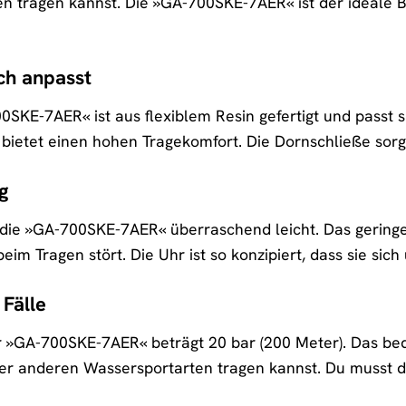
 tragen kannst. Die »GA-700SKE-7AER« ist der ideale Begl
ch anpasst
KE-7AER« ist aus flexiblem Resin gefertigt und passt s
 bietet einen hohen Tragekomfort. Die Dornschließe sorg
g
st die »GA-700SKE-7AER« überraschend leicht. Das gerin
eim Tragen stört. Die Uhr ist so konzipiert, dass sie sich u
 Fälle
r »GA-700SKE-7AER« beträgt 20 bar (200 Meter). Das be
 anderen Wassersportarten tragen kannst. Du musst di