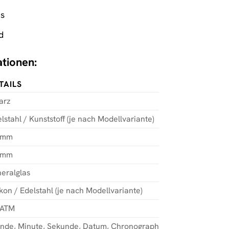
as
d
ationen:
TAILS
arz
lstahl / Kunststoff (je nach Modellvariante)
 mm
 mm
eralglas
ikon / Edelstahl (je nach Modellvariante)
 ATM
unde, Minute, Sekunde, Datum, Chronograph