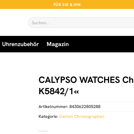
FÜR SIE & IHN
Suchen
nach:
Uhrenzubehör
Magazin
CALYPSO WATCHES Chro
K5842/1«
Artikelnummer:
8430622805288
Kategorie:
Damen Chronographen