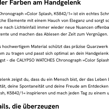
der Farben am Handgelenk
nograph »Color Splash, K5842/1« ist ein echtes Schmuck
che Elemente mit einem Hauch von Eleganz und sorgt so fü
je nach Lichteinfall immer wieder neue Nuancen offenba
Akzente und machen das Ablesen der Zeit zum Vergnügen.
 hochwertigem Material schützt das präzise Quarzwerk i
 zu tragen und passt sich optimal an dein Handgelenk an.
gst – die CALYPSO WATCHES Chronograph »Color Splash, K
enk zeigst du, dass du ein Mensch bist, der das Leben li
vität, deine Spontaneität und deine Freude am Entdeck
h, K5842/1« inspirieren und mach jeden Tag zu einem u
ils, die überzeugen