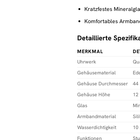
Kratzfestes Mineralgl
Komfortables Armban
Detaillierte Spezifik
MERKMAL
DE
Uhrwerk
Qu
Gehäusematerial
Ede
Gehäuse Durchmesser
44
Gehäuse Höhe
12
Glas
Min
Armbandmaterial
Sil
Wasserdichtigkeit
10
Funktionen
St