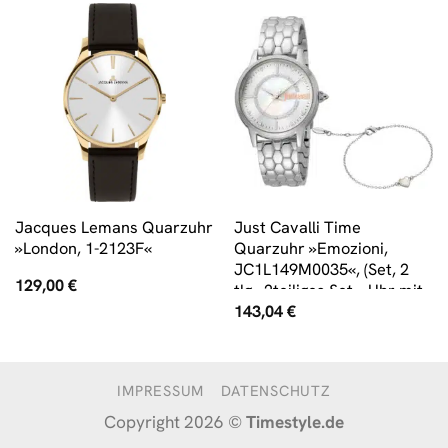
Jacques Lemans Quarzuhr
Just Cavalli Time
»London, 1-2123F«
Quarzuhr »Emozioni,
JC1L149M0035«, (Set, 2
129,00
€
tlg., 2teiliges Set – Uhr mit
143,04
€
passendem
Schmuckarmband)
IMPRESSUM
DATENSCHUTZ
Copyright 2026 ©
Timestyle.de