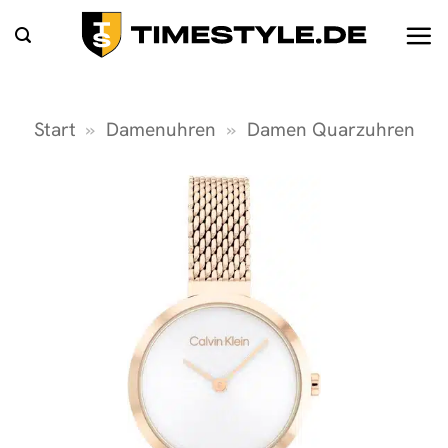
Zum
Inhalt
springen
Start
»
Damenuhren
»
Damen Quarzuhren