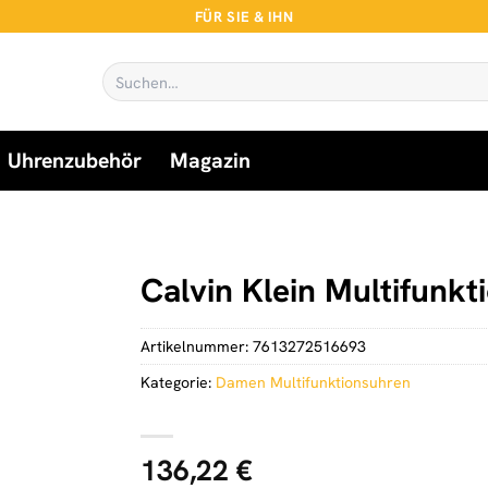
FÜR SIE & IHN
Suchen
nach:
Uhrenzubehör
Magazin
n
Calvin Klein Multifunk
Artikelnummer:
7613272516693
Kategorie:
Damen Multifunktionsuhren
136,22
€