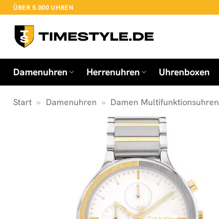
Zum
ÜBER 5.000 UHREN
Inhalt
springen
Damenuhren
Herrenuhren
Uhrenboxen
Start
»
Damenuhren
»
Damen Multifunktionsuhre