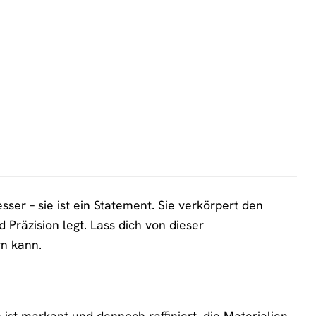
ser – sie ist ein Statement. Sie verkörpert den
 Präzision legt. Lass dich von dieser
rn kann.
ist markant und dennoch raffiniert, die Materialien