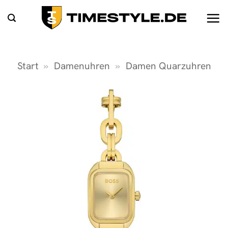
Zum
Inhalt
springen
Start
»
Damenuhren
»
Damen Quarzuhren