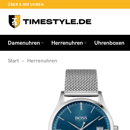
Zum
ÜBER 5.000 UHREN
Inhalt
springen
Damenuhren
Herrenuhren
Uhrenboxen
Start
»
Herrenuhren