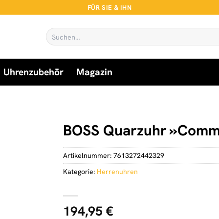
FÜR SIE & IHN
Suchen
nach:
Uhrenzubehör
Magazin
BOSS Quarzuhr »Commi
Artikelnummer:
7613272442329
Kategorie:
Herrenuhren
194,95
€