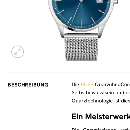
Die
BOSS
Quarzuhr »Commi
BESCHREIBUNG
Selbstbewusstsein und der
Quarztechnologie ist dies
Ein Meisterwer
Die »Commissioner« verkö