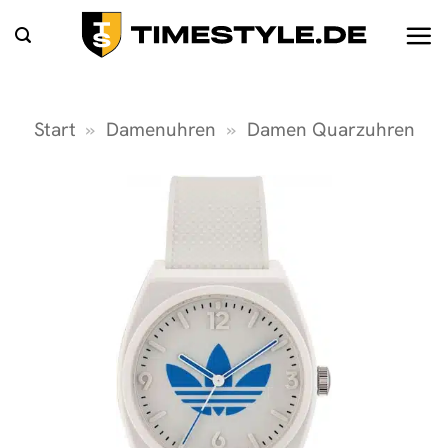
Zum
Inhalt
springen
Start
»
Damenuhren
»
Damen Quarzuhren