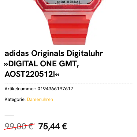
adidas Originals Digitaluhr
»DIGITAL ONE GMT,
AOST220512I«
Artikelnummer:
0194366197617
Kategorie:
Damenuhren
Ursprünglicher
Aktueller
99,00
€
75,44
€
Preis
Preis