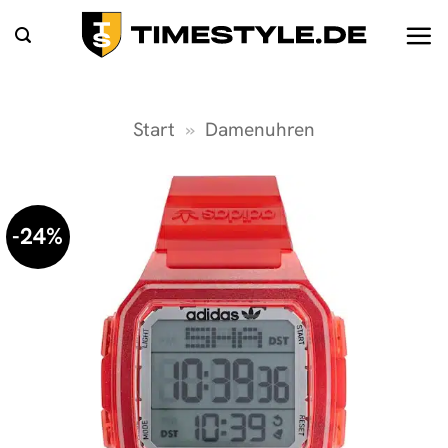
Zum
Inhalt
springen
Start
»
Damenuhren
-24%